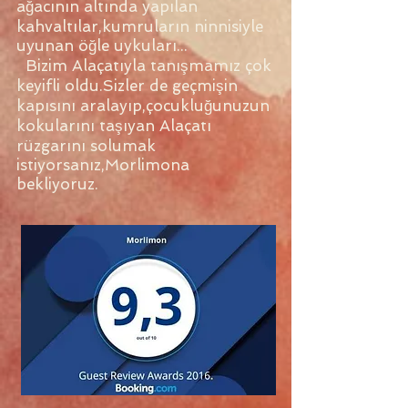
ağacının altında yapılan
kahvaltılar,kumruların ninnisiyle
uyunan öğle uykuları...
Bizim Alaçatıyla tanışmamız çok
keyifli oldu.Sizler de geçmişin
kapısını aralayıp,çocukluğunuzun
kokularını taşıyan Alaçatı
rüzgarını solumak
istiyorsanız,Morlimona
bekliyoruz.