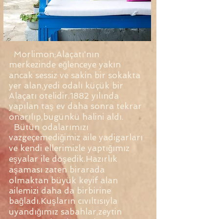
Morlimon;Alaçatı'nın
merkezinde eğlenceye yakın
ancak sessiz ve sakin bir sokakta
yer alan,yedi odalı küçük bir
Alaçatı otelidir.1882 yılında
yapılan taş ev daha sonra tekrar
onarılıp,bugünkü halini aldı.
Bütün odalarımızı
vazgeçemediğimiz aile yadigarları
ve kendi ellerimizle yaptığımız
eşyalar ile döşedik.Hazırlık
aşaması zaten birarada
olmaktan büyük keyif alan
ailemizi daha da birbirine
bağladı.Kuşların cıvıltısıyla
uyandığımız sabahlar,zeytin